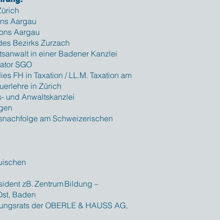
 Zürich
ons Aargau
ntons Aargau
des Bezirks Zurzach
tsanwalt in einer Badener Kanzlei
diator SGO
es FH in Taxation / LL.M. Taxation am
euerlehre in Zürich
ts- und Anwaltskanzlei
ngen
snachfolge am Schweizerischen
uischen
ident zB. Zentrum Bildung –
 Ost, Baden
altungsrats der OBERLE & HAUSS AG,