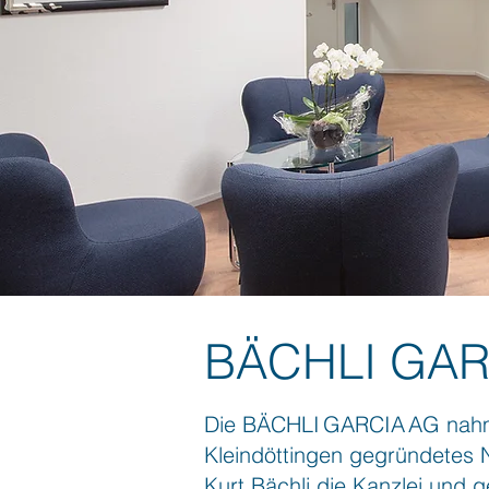
BÄCHLI GAR
Die BÄCHLI GARCIA AG nahm i
Kleindöttingen gegründetes 
Kurt Bächli die Kanzlei und 