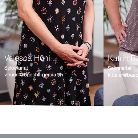
Valesca Hüni
Katrin B
Sekretariat
Sekretariat
v.hueni@baechli-garcia.ch
k.baier@baec