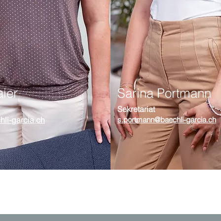
aier
Sarina Portmann
Sekretaria
t
hli-garcia.ch
s.portmann@baechli-garcia.ch