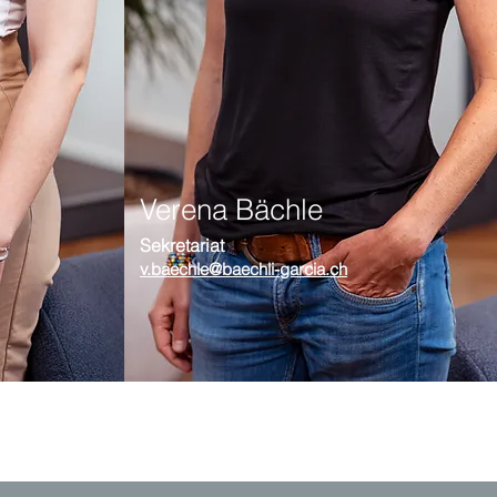
Verena Bächle
Sekretaria
t
v.baechle@baechli-garcia.ch