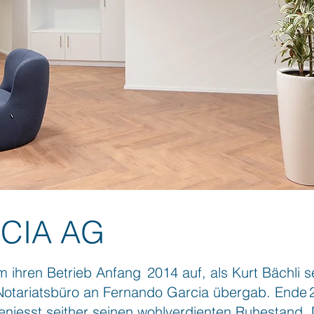
CIA AG
hren Betrieb Anfang 2014 auf, als Kurt Bächli se
Notariatsbüro an Fernando Garcia übergab. Ende 2
geniesst seither seinen wohlverdienten Ruhestand.