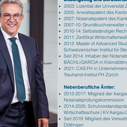
2003: Lizentiat der Universität
2005: Anwaltspatent des Kant
2007: Notariatspatent des Ka
2007-10: Grundbuchverwalter 
2010-14: Selbstständiger Rech
2011: Zertifikat Wirtschaftsme
2012: Master of Advanced Studi
Schweizerischen Institut für St
Seit 2014: Inhaber der Notaria
BÄCHLI GARCIA in Kleindötti
2021: CAS FH in Unternehmen
Treuhand-Institut FH Zürich
Nebenberufliche Ämter:
2012-2017: Mitglied der Aarga
Notariatsprüfungskommission
2014-2025: Schulvorstandspräs
Wirtschaftsschule | KV Aargau
Seit 2019: Mitglied des Verw
Döttingen