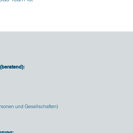
 (beratend):
rsonen und Gesellschaften)
hrung: