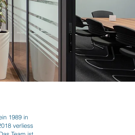
in 1989 in
018 verliess
 Das Team ist